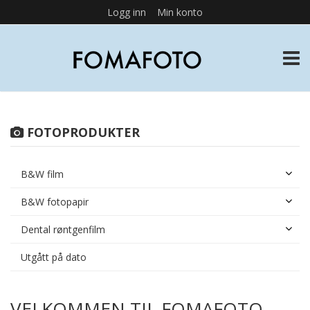
Logg inn
Min konto
TOGG
FOTOPRODUKTER
B&W film
B&W fotopapir
Dental røntgenfilm
Utgått på dato
VELKOMMEN TIL FOMAFOTO