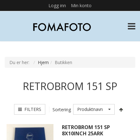
Logg inn
Min konto
TOGG
Du er her:
Hjem
Butikken
RETROBROM 151 SP
FILTERS
Produktnavn
Sortering
RETROBROM 151 SP
8X10INCH 25ARK