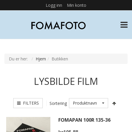
Logg inn
Min konto
TOGG
Du er her:
Hjem
Butikken
LYSBILDE FILM
FILTERS
Produktnavn
Sortering
FOMAPAN 100R 135-36