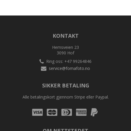
KONTAKT
Hemsveien 23
3090 Hof
Ring oss: +47 99264846
service@fomafoto.no
SIKKER BETALING
Alle betalingskort gjennom Stripe eller Paypal.
Visa
Mastercard
Diners
Amex
Amex
Club
OM NETTSTEDET