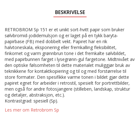
BESKRIVELSE
RETROBROM Sp 151 er et unikt sort-hvitt papir som bruker
sølvbromid-jodidemulsjon og er laget på en tykk baryta-
papirbase (FB) med dobbelt vekt. Papiret har en rik
halvtoneskala, eksponering eller fremkalling fleksibilitet,
finkornet og varm grønnbrun tone i det fremkalte sølvbildet,
med papirbunnen farget i lysegrønn-gul fargetone. Midtnivået av
den optiske følsomheten til dette materialet muliggjør bruk av
teknikkene for kontaktkopiering og til og med forstørrelse til
store formater. Den spesifikke varme tonen i bildet gjør dette
papiret egnet for arbeider i retrostil, spesielt for portrettbilder,
men også for andre fotosjangere (stilleben, landskap, struktur
og detaljer, abstraksjon, etc.).
Kontrastgrad: spesiell (Sp).
Les mer om Retrobrom Sp