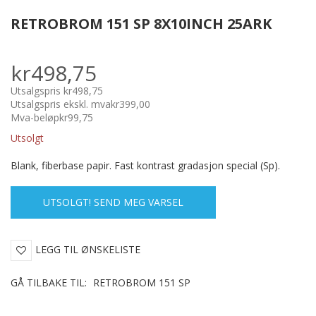
RETROBROM 151 SP 8X10INCH 25ARK
kr498,75
Utsalgspris
kr498,75
Utsalgspris ekskl. mva
kr399,00
Mva-beløp
kr99,75
Utsolgt
Blank, fiberbase papir. Fast kontrast gradasjon special (Sp).
UTSOLGT! SEND MEG VARSEL
LEGG TIL ØNSKELISTE
GÅ TILBAKE TIL:
RETROBROM 151 SP