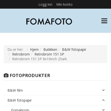
Logg inn
Min konto
TOGG
Du er her:
Hjem
Butikken
B&W fotopapir
Retrobrom
Retrobrom 151 SP
Retrobrom 151 SP 8x10inch 25ark
FOTOPRODUKTER
B&W film
B&W fotopapir
Fomabrom