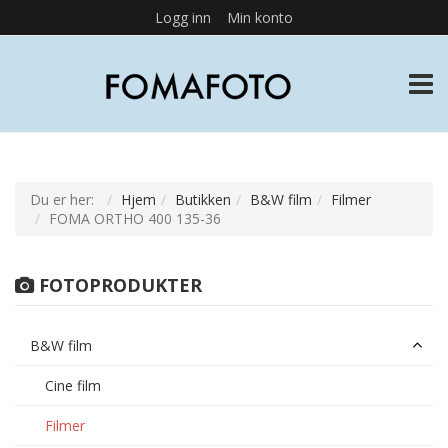
Logg inn
Min konto
TOGG
Du er her:
Hjem
Butikken
B&W film
Filmer
FOMA ORTHO 400 135-36
FOTOPRODUKTER
B&W film
Cine film
Filmer