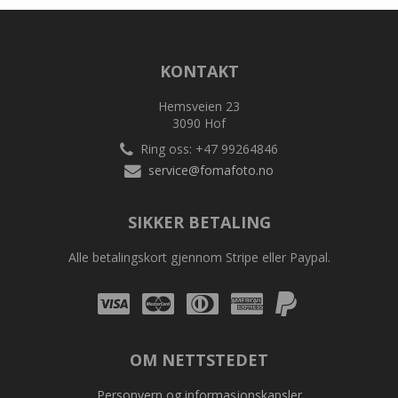
KONTAKT
Hemsveien 23
3090 Hof
Ring oss: +47 99264846
service@fomafoto.no
SIKKER BETALING
Alle betalingskort gjennom Stripe eller Paypal.
Visa
Mastercard
Diners
Amex
Amex
Club
OM NETTSTEDET
Personvern og informasjonskapsler