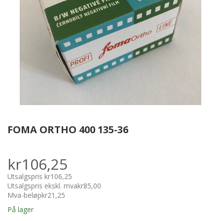
FOMA ORTHO 400 135-36
kr106,25
Utsalgspris
kr106,25
Utsalgspris ekskl. mva
kr85,00
Mva-beløp
kr21,25
På lager