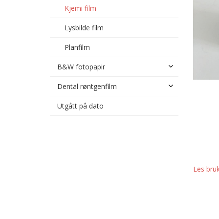
Kjemi film
Lysbilde film
Planfilm
B&W fotopapir
Dental røntgenfilm
Utgått på dato
Les bru