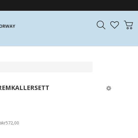
NORWAY
REMKALLERSETT
a
kr572,00