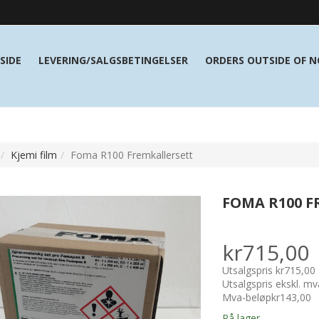
SIDE
LEVERING/SALGSBETINGELSER
ORDERS OUTSIDE OF 
Kjemi film
Foma R100 Fremkallersett
FOMA R100 F
kr715,00
Utsalgspris
kr715,00
Utsalgspris ekskl. mv
Mva-beløp
kr143,00
På lager