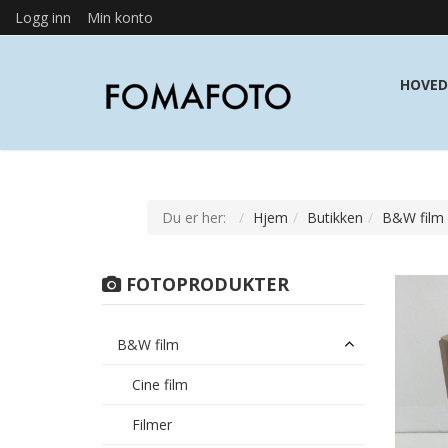
Logg inn
Min konto
HOVED
Du er her:
Hjem
Butikken
B&W film
FOTOPRODUKTER
B&W film
Cine film
Filmer