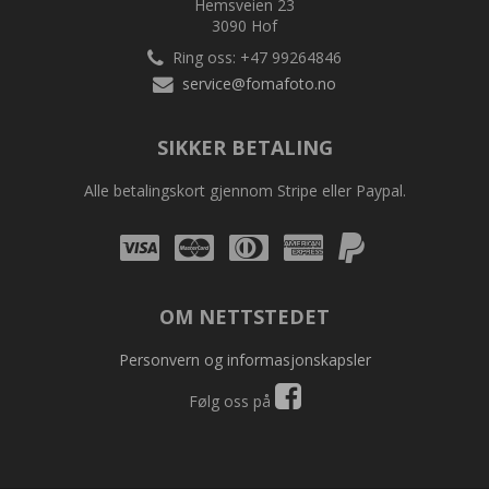
Hemsveien 23
3090 Hof
Ring oss: +47 99264846
service@fomafoto.no
SIKKER BETALING
Alle betalingskort gjennom Stripe eller Paypal.
Visa
Mastercard
Diners
Amex
Amex
Club
OM NETTSTEDET
Personvern og informasjonskapsler
Følg oss på