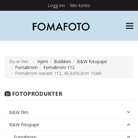
Logg inn
Min konto
TOGG
Du er her:
Hjem
Butikken
B&W fotopapir
Fomabrom
Fomabrom 112
Fomabrom Variant 112, 40,6x50,8cm 10ark
FOTOPRODUKTER
B&W film
B&W fotopapir
Fomabrom