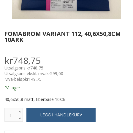
FOMABROM VARIANT 112, 40,6X50,8CM
10ARK
kr748,75
Utsalgspris
kr748,75
Utsalgspris ekskl. mva
kr599,00
Mva-beløp
kr149,75
På lager
40,6x50,8 matt, fiberbase 10stk