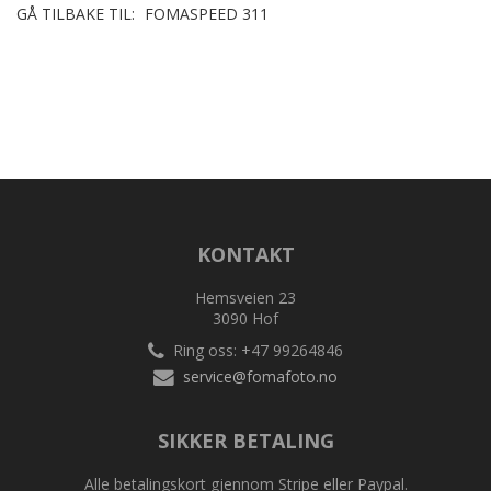
GÅ TILBAKE TIL:
FOMASPEED 311
KONTAKT
Hemsveien 23
3090 Hof
Ring oss: +47 99264846
service@fomafoto.no
SIKKER BETALING
Alle betalingskort gjennom Stripe eller Paypal.