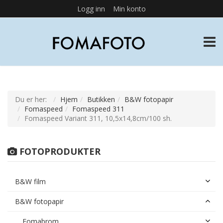
Logg inn
Min konto
TOGG
Du er her:
Hjem
Butikken
B&W fotopapir
Fomaspeed
Fomaspeed 311
Fomaspeed Variant 311, 10,5x14,8cm/100 sh.
FOTOPRODUKTER
B&W film
B&W fotopapir
Fomabrom