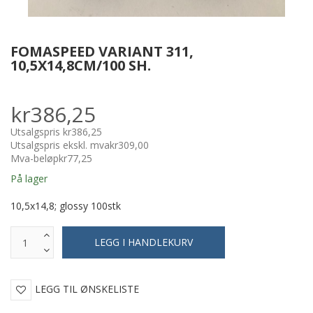
FOMASPEED VARIANT 311,
10,5X14,8CM/100 SH.
kr386,25
Utsalgspris
kr386,25
Utsalgspris ekskl. mva
kr309,00
Mva-beløp
kr77,25
På lager
10,5x14,8; glossy 100stk
LEGG TIL ØNSKELISTE