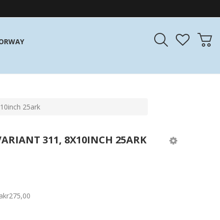
NORWAY
10inch 25ark
ARIANT 311, 8X10INCH 25ARK
a
kr275,00