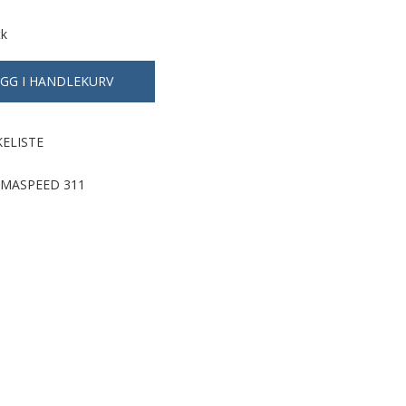
tk
KELISTE
MASPEED 311