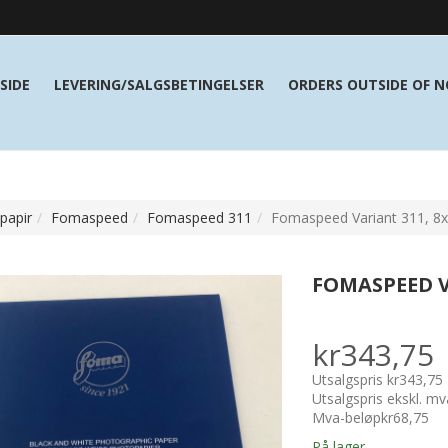
SIDE
LEVERING/SALGSBETINGELSER
ORDERS OUTSIDE OF 
papir
Fomaspeed
Fomaspeed 311
Fomaspeed Variant 311, 8x
FOMASPEED V
kr343,75
Utsalgspris
kr343,75
Utsalgspris ekskl. mv
Mva-beløp
kr68,75
På lager