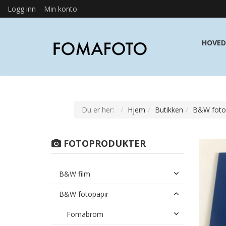
Logg inn
Min konto
HOVED
Du er her:
Hjem
Butikken
B&W foto
FOTOPRODUKTER
B&W film
B&W fotopapir
Fomabrom