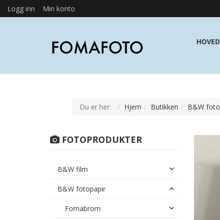
Logg inn
Min konto
HOVED
Du er her:
Hjem
Butikken
B&W foto
FOTOPRODUKTER
B&W film
B&W fotopapir
Fomabrom