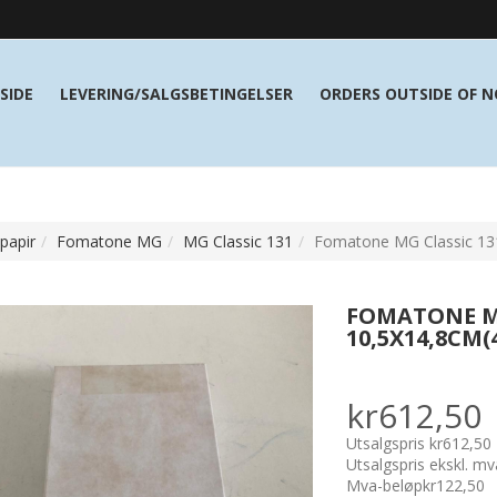
SIDE
LEVERING/SALGSBETINGELSER
ORDERS OUTSIDE OF 
papir
Fomatone MG
MG Classic 131
Fomatone MG Classic 131
FOMATONE MG
10,5X14,8CM
kr612,50
Utsalgspris
kr612,50
Utsalgspris ekskl. mv
Mva-beløp
kr122,50