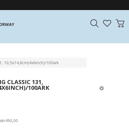
NORWAY
, 10,5x14,8cm(4x6inch)/100ark
 CLASSIC 131,
(4X6INCH)/100ARK
a
kr490,00