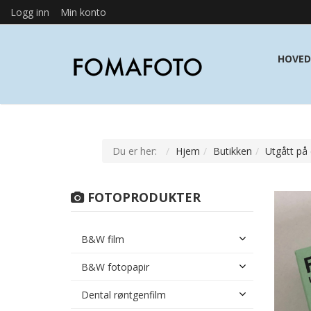
Logg inn
Min konto
HOVED
Du er her:
Hjem
Butikken
Utgått på
FOTOPRODUKTER
B&W film
B&W fotopapir
Dental røntgenfilm