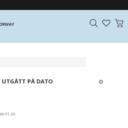
NORWAY
L UTGÅTT PÅ DATO
a
kr31,00