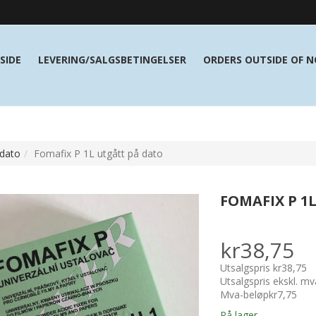
SIDE
LEVERING/SALGSBETINGELSER
ORDERS OUTSIDE OF 
 dato
Fomafix P 1L utgått på dato
FOMAFIX P 1
kr38,75
Utsalgspris
kr38,75
Utsalgspris ekskl. mv
Mva-beløp
kr7,75
På lager